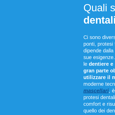
Quali 
dental
Ci sono diversi
ponti
,
protesi 
dipende dalla 
sue esigenze
le
dentiere e 
gran parte o
utilizzare il
moderne tecn
mascellari
,
è
protesi dentali
comfort e risu
quello dei
dent