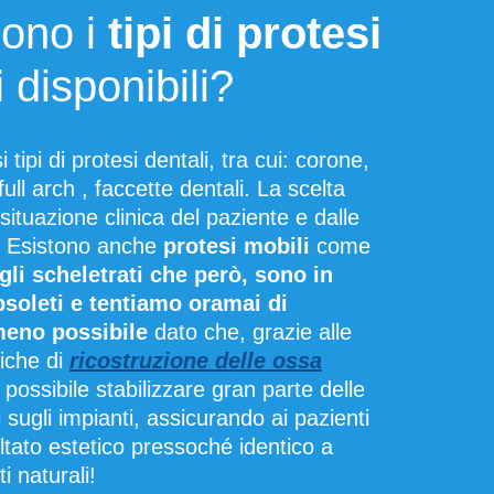
sono i
tipi di protesi
i
disponibili?
 tipi di protesi dentali, tra cui:
corone
,
full arch
,
faccette dentali
. La scelta
situazione clinica del paziente e dalle
. Esistono anche
protesi mobili
come
gli scheletrati che però, sono in
bsoleti e tentiamo oramai di
 meno possibile
dato che, grazie alle
iche di
ricostruzione delle ossa
 possibile stabilizzare gran parte delle
 sugli impianti
, assicurando ai pazienti
ltato estetico pressoché identico a
i naturali
!